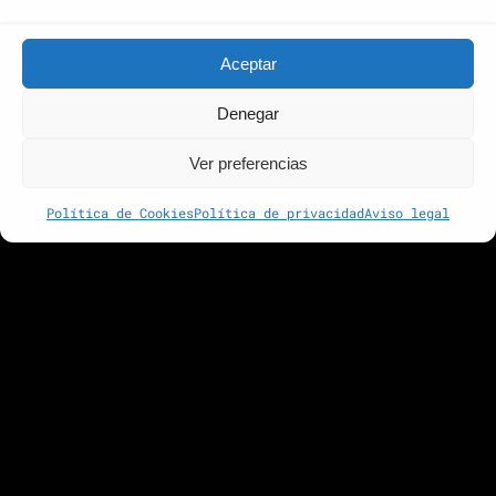
666 45 34 96
Contacta con nosotros
Aceptar
Nosotros
Denegar
Servicios
Ver preferencias
Portfolio
Blog
Política de Cookies
Política de privacidad
Aviso legal
Contacto
Aviso legal
Términos y condiciones
Política de privacidad
Política de Cookies (EU)
CONTACTA