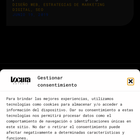
DISEÑO WEB
,
ESTRATEGIAS DE MARKETING
DIGITAL
,
SEO
JUNIO 19, 2019
Gestionar
consentimiento
Para brindar las mejores experiencias, utilizamos
tecnologías como cookies para almacenar y/o acceder a
información del dispositivo. Dar su consentimiento a estas
tecnologías nos permitirá procesar datos como el
comportamiento de navegación o identificaciones únicas en
este sitio. No dar o retirar el consentimiento puede
¿Tienes alguna duda? Pregúntanos sin compromiso:
afectar negativamente a determinadas características y
666 45 92 46
funciones.