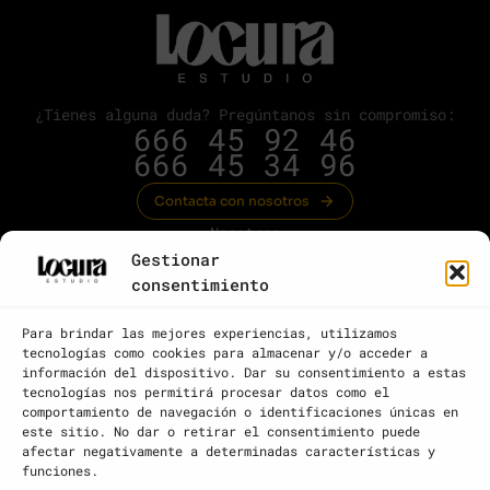
¿Tienes alguna duda? Pregúntanos sin compromiso:
666 45 92 46
666 45 34 96
Contacta con nosotros
Nosotros
Gestionar
Servicios
consentimiento
Portfolio
Para brindar las mejores experiencias, utilizamos
Blog
tecnologías como cookies para almacenar y/o acceder a
Contacto
información del dispositivo. Dar su consentimiento a estas
tecnologías nos permitirá procesar datos como el
Aviso legal
comportamiento de navegación o identificaciones únicas en
este sitio. No dar o retirar el consentimiento puede
Términos y condiciones
afectar negativamente a determinadas características y
funciones.
Política de privacidad