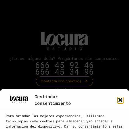
¿Tienes alguna duda? Pregúntanos sin compromiso:
666 45 92 46
666 45 34 96
Contacta con nosotros
Nosotros
Gestionar
Servicios
consentimiento
Portfolio
Para brindar las mejores experiencias, utilizamos
Blog
tecnologías como cookies para almacenar y/o acceder a
Contacto
información del dispositivo. Dar su consentimiento a estas